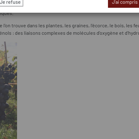
Je refuse
J'ai compris
 vigoureux, sombres, aux arômes de fruits noirs (cerise, mûre, ca
niques.
'on trouve dans les plantes, les graines, l'écorce, le bois, les fe
ols : des liaisons complexes de molécules d'oxygène et d'hyd