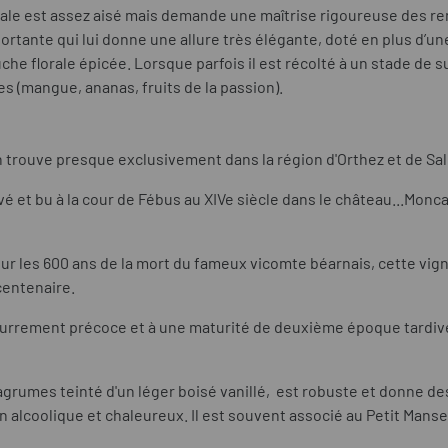
rale est assez aisé mais demande une maîtrise rigoureuse des r
ortante qui lui donne une allure très élégante, doté en plus d’u
he florale épicée. Lorsque parfois il est récolté à un stade de 
es (mangue, ananas, fruits de la passion).
n trouve presque exclusivement dans la région d'Orthez et de Sa
tivé et bu à la cour de Fébus au XIVe siècle dans le château...Monca
pour les 600 ans de la mort du fameux vicomte béarnais, cette vig
-centenaire.
ourrement précoce et à une maturité de deuxième époque tardive
'agrumes teinté d'un léger boisé vanillé,
est robuste et donne de
 bien alcoolique et chaleureux. Il est souvent associé au Petit Mans