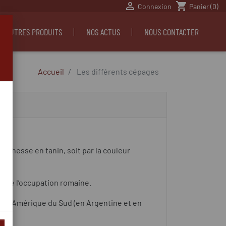

shopping_cart
Connexion
Panier
(0)
S AUTRES PRODUITS
NOS ACTUS
NOUS CONTACTER
Accueil
Les différents cépages
a richesse en tanin, soit par la couleur
e de l’occupation romaine.
nt en Amérique du Sud (en Argentine et en