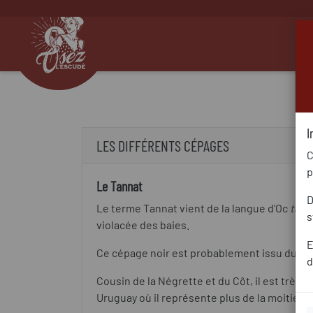
I
LES DIFFÉRENTS CÉPAGES
C
p
Le Tannat
D
Le terme Tannat vient de la langue d'Oc
tana
s
violacée des baies.
E
Ce cépage noir est probablement issu du Béa
d
Cousin de la Négrette et du Côt, il est très
Uruguay où il représente plus de la moitié de