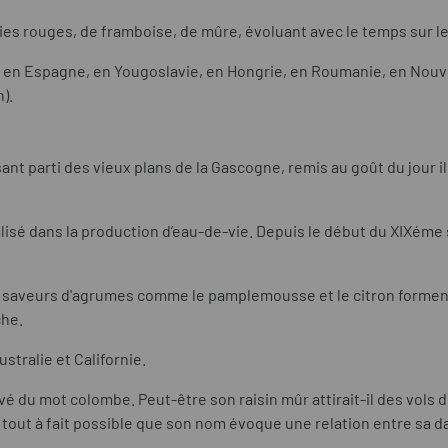
es rouges, de framboise, de mûre, évoluant avec le temps sur le 
ul), en Espagne, en Yougoslavie, en Hongrie, en Roumanie, en Nouv
).
t parti des vieux plans de la Gascogne, remis au goût du jour il
nalisé dans la production d’eau-de-vie. Depuis le début du XIXéme s
s saveurs d'agrumes comme le pamplemousse et le citron forment
che.
stralie et Californie.
rivé du mot colombe
.
Peut-être son raisin mûr attirait-il des vols
 tout à fait possible que
son nom évoque une relation entre sa da