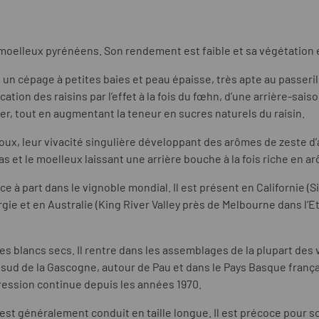
moelleux pyrénéens. Son rendement est faible et sa végétation
un cépage à petites baies et peau épaisse, très apte au passer
ion des raisins par l’effet à la fois du fœhn, d’une arrière-saison 
der, tout en augmentant la teneur en sucres naturels du raisin.
oux, leur vivacité singulière développant des arômes de zeste d’a
as et le moelleux laissant une arrière bouche à la fois riche en
 à part dans le vignoble mondial. Il est présent en Californie (Si
rgie et en Australie (King River Valley près de Melbourne dans l’Et
s blancs secs. Il rentre dans les assemblages de la plupart des vi
e sud de la Gascogne, autour de Pau et dans le Pays Basque frança
gression continue depuis les années 1970.
Il est généralement conduit en taille longue. Il est précoce pour