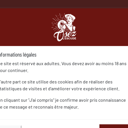
À PROPOS
NOS VINS
NO
nformations légales
e site est réservé aux adultes. Vous devez avoir au moins 18 ans
our continuer.
'autre part ce site utilise des cookies afin de réaliser des
t
, de
tan
,
tanin
, c’est-à-dire « tanné », ce qui s’explique soit par s
tatistiques de visites et d'améliorer votre expérience client.
n cliquant sur "J'ai compris" je confirme avoir pris connaissance
rn et son introduction dans le Sud-Ouest daterait de la présenc
e ce message et reconnais être majeur.
 présent dans le Sud-Ouest de la France. On le retrouve égaleme
 la production).