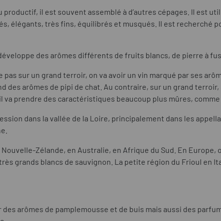
u productif
, il
est souvent assemblé à d’autres cépages.
Il est ut
s, élégants, très fins, équilibrés et musqués.
Il est recherché p
éveloppe des arômes différents de fruits blancs, de pierre à fusi
e pas sur un grand terroir, on va avoir un vin marqué par ses arô
end des arômes de pipi de chat. Au contraire, sur un grand terroir
 il va prendre des caractéristiques beaucoup plus mûres, comme d
ssion dans la vallée de la Loire, principalement dans les appell
ne.
n Nouvelle-Zélande, en Australie, en Afrique du Sud. En Europe, 
 très grands blancs de sauvignon. La petite région du Frioul en I
er des arômes de pamplemousse et de buis mais aussi des parfums d
e.