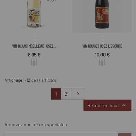
VIN BLANC MOELLEUX | OSEZ...
VIN ROUGE | OSEZ L'ESCUDÉ
Prix
Prix
8,95 €
10,00 €
Affichage 1-12 de 17 article(s)
Suivant
1
2


Retour en haut
Recevez nos offres spéciales