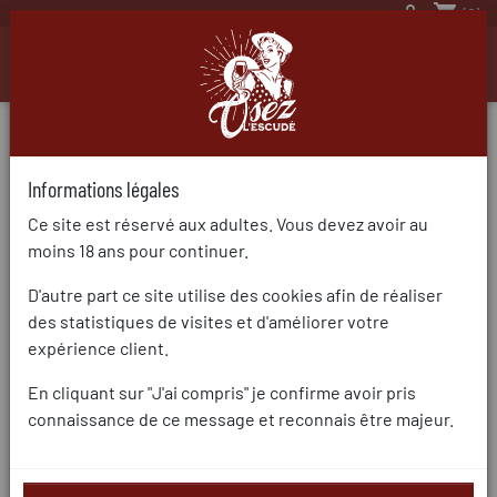

shopping_cart
(0)

Catégories du blog
ACTUALITÉS
(21)
Informations légales

Ce site est réservé aux adultes. Vous devez avoir au
RÉCOMPENSES
(64)
moins 18 ans pour continuer.

OÙ NOUS TROUVER
(14)
D'autre part ce site utilise des cookies afin de réaliser
des statistiques de visites et d'améliorer votre
2012
expérience client.
En cliquant sur "J'ai compris" je confirme avoir pris
connaissance de ce message et reconnais être majeur.
2 articles dans la catégorie 2012