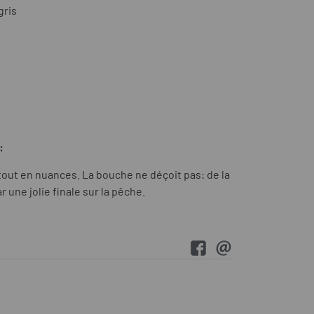
gris
:
t tout en nuances. La bouche ne déçoit pas: de la
r une jolie finale sur la pêche.