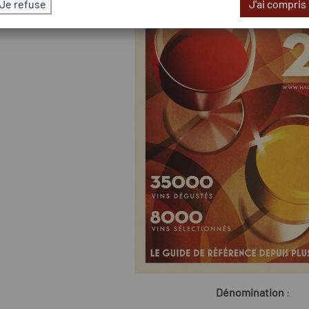
Je refuse
J'ai compris
Dénomination
: