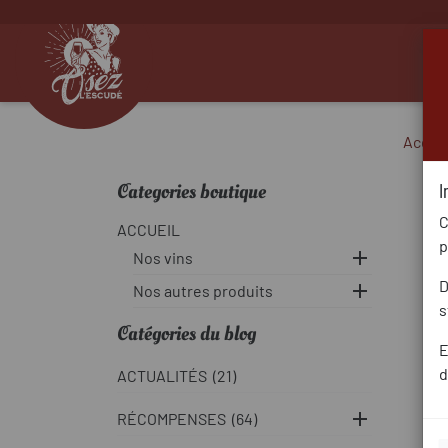
Accuei
Categories boutique
I
C
ACCUEIL
p

Nos vins
D

Nos autres produits
s
Catégories du blog
E
d
ACTUALITÉS
(21)

RÉCOMPENSES
(64)