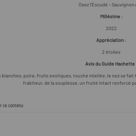
Osez l’Escudé – Sauvignon 
Millésime
:
2022
Appréciation
:
2 étoiles
Avis du Guide Hachette 
 blanches, poire, fruits exotiques, touche miellée, le nez se fai
fraîcheur, de la souplesse, un fruité intact renforcé pa
r ce contenu