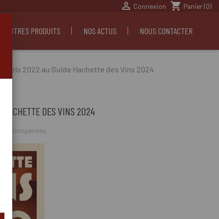

shopping_cart
Connexion
Panier
(0)
S AUTRES PRODUITS
NOS ACTUS
NOUS CONTACTER
on Gris 2022 au Guide Hachette des Vins 2024
E HACHETTE DES VINS 2024
,
Récompenses