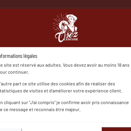
À PROPOS
NOS VINS
NO
l
Blog
Récompenses
2024
Osez L'escudé - Sauvign
nformations légales
e site est réservé aux adultes. Vous devez avoir au moins 18 ans
OSEZ L'ESCUDÉ - SAUVIGNON GRIS 2022 AU GUID
our continuer.
Publié le : 29/03/2024
- Catégories :
2024
'autre part ce site utilise des cookies afin de réaliser des
tatistiques de visites et d'améliorer votre expérience client.
n cliquant sur "J'ai compris" je confirme avoir pris connaissance
e ce message et reconnais être majeur.