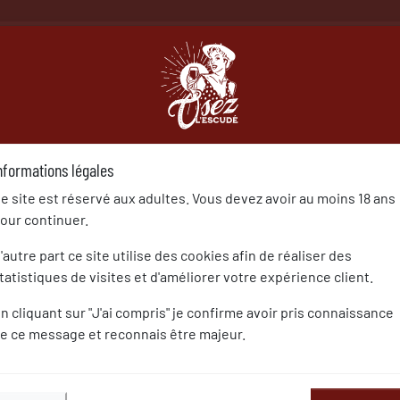
À PROPOS
NOS VINS
NO
Blog
Récompenses
2017
Osez l'Escudé, IGP Comté Tolos
nformations légales
e site est réservé aux adultes. Vous devez avoir au moins 18 ans
OSEZ L'ESCUDÉ, IGP COMTÉ TOLOSAN BLANC DIPLÔMÉ
our continuer.
Publié le : 01/07/2017
- Catégories :
2017
'autre part ce site utilise des cookies afin de réaliser des
tatistiques de visites et d'améliorer votre expérience client.
n cliquant sur "J'ai compris" je confirme avoir pris connaissance
e ce message et reconnais être majeur.