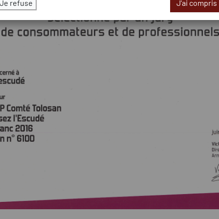
Je refuse
J'ai compris