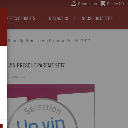

shopping_cart
Connexion
Panier
(0)
S AUTRES PRODUITS
NOS ACTUS
NOUS CONTACTER
an Blanc diplômé Un Vin Presque Parfait 2017
 UN VIN PRESQUE PARFAIT 2017
,
Récompenses