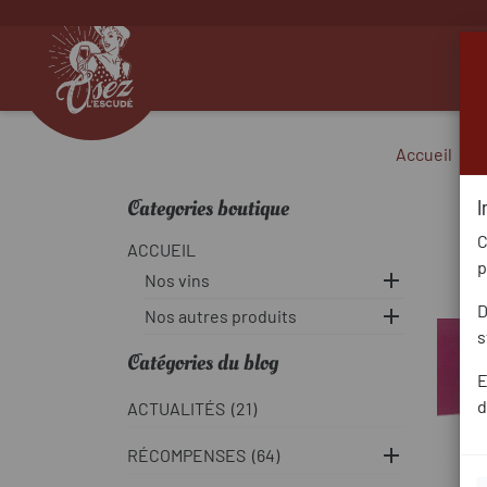
Accueil
Categories boutique
I
C
ACCUEIL
p

Nos vins
D

Nos autres produits
s
Catégories du blog
E
d
ACTUALITÉS
(21)

RÉCOMPENSES
(64)